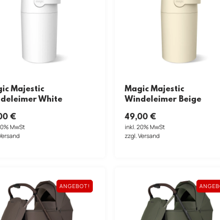
ic Majestic
Magic Majestic
deleimer White
Windeleimer Beige
00
€
49,00
€
 20% MwSt
inkl. 20% MwSt
 Versand
zzgl. Versand
ANGEBOT!
ANGEB