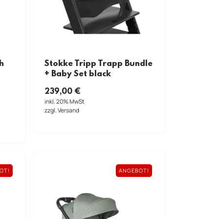
h
Stokke Tripp Trapp Bundle
+ Baby Set black
239,00
€
inkl. 20% MwSt
zzgl. Versand
OT!
ANGEBOT!