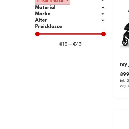
Kindermesser
×
Material
Marke
Alter
Preisklasse
€
15
—
€
43
my 
899
inkl.
zzgl.