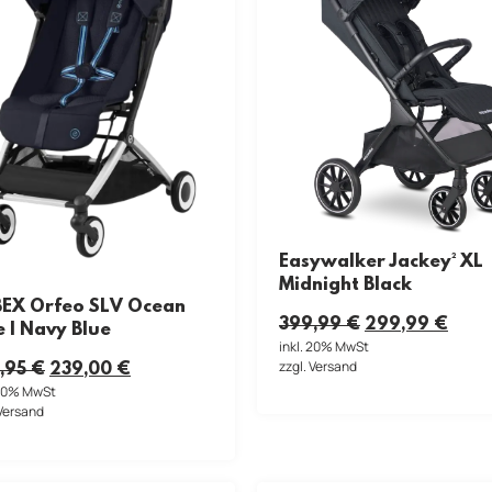
Easywalker Jackey² XL
Midnight Black
EX Orfeo SLV Ocean
399,99
€
299,99
€
e | Navy Blue
inkl. 20% MwSt
zzgl. Versand
,95
€
239,00
€
 20% MwSt
 Versand