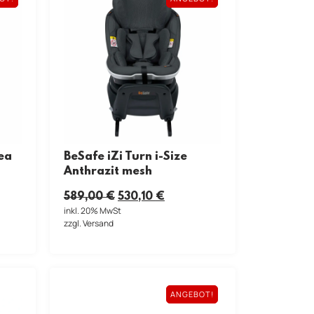
Sea
BeSafe iZi Turn i-Size
Anthrazit mesh
589,00
€
530,10
€
inkl. 20% MwSt
zzgl. Versand
ANGEBOT!