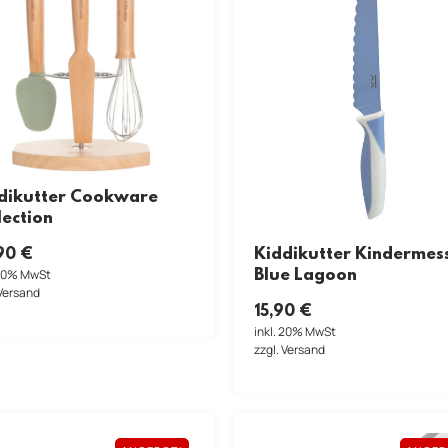
dikutter Cookware
lection
Kiddikutter Kindermes
90
€
Blue Lagoon
 20% MwSt
 Versand
15,90
€
inkl. 20% MwSt
zzgl. Versand