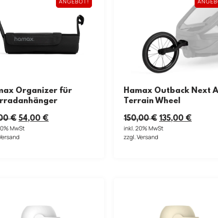
ANGEBOT!
ANGEB
Hamax Outback Next Al
ax Organizer für
Terrain Wheel
rradanhänger
150,00
€
135,00
€
,00
€
54,00
€
inkl. 20% MwSt
 20% MwSt
zzgl. Versand
 Versand