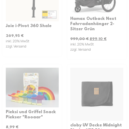
Hamax Outback Next
Fahrradanhänger 2-
Joie i-Pivot 360 Shale
Sitzer Grün
269,95
€
999,00
€
899,10
€
inkl. 20% MwSt
inkl. 20% MwSt
zzgl. Versand
zzgl. Versand
Pieksi und Griffel Snack
Piekser "Rooaar"
cloby UV Decke Midnight
8,99
€