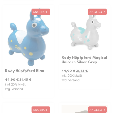
ANGEBOT!
ANGEBOT!
Rody Hüpfpferd Magical
Unicorn Silver Grey
Rody Hüpfpferd Blau
44,90
€
31,45
€
inkl. 20% MwSt
44,90
€
31,45
€
zzgl. Versand
inkl. 20% MwSt
zzgl. Versand
ANGEBOT!
ANGEBOT!