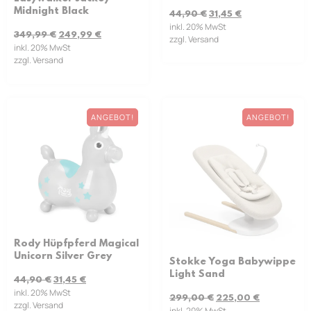
Midnight Black
44,90
€
31,45
€
inkl. 20% MwSt
349,99
€
249,99
€
zzgl. Versand
inkl. 20% MwSt
zzgl. Versand
ANGEBOT!
ANGEBOT!
Rody Hüpfpferd Magical
Unicorn Silver Grey
Stokke Yoga Babywippe
Light Sand
44,90
€
31,45
€
inkl. 20% MwSt
299,00
€
225,00
€
zzgl. Versand
inkl. 20% MwSt