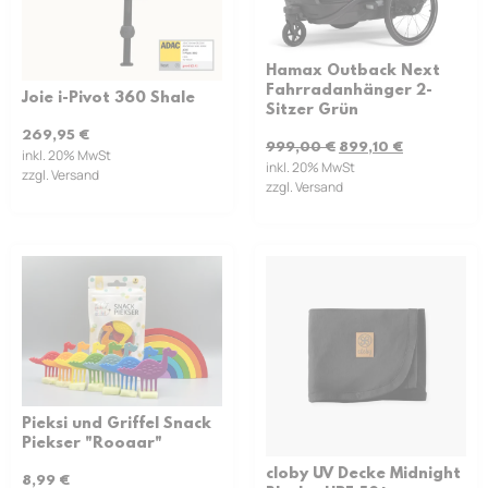
Hamax Outback Next
Fahrradanhänger 2-
Joie i-Pivot 360 Shale
Sitzer Grün
269,95
€
999,00
€
899,10
€
inkl. 20% MwSt
inkl. 20% MwSt
zzgl. Versand
zzgl. Versand
Pieksi und Griffel Snack
Piekser "Rooaar"
cloby UV Decke Midnight
8,99
€