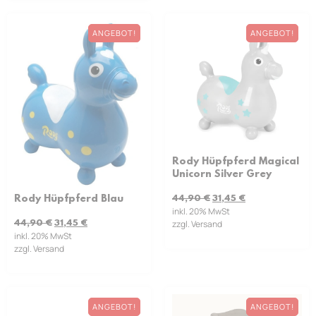
ANGEBOT!
ANGEBOT!
Rody Hüpfpferd Magical
Unicorn Silver Grey
Rody Hüpfpferd Blau
44,90
€
31,45
€
inkl. 20% MwSt
44,90
€
31,45
€
zzgl. Versand
inkl. 20% MwSt
zzgl. Versand
ANGEBOT!
ANGEBOT!