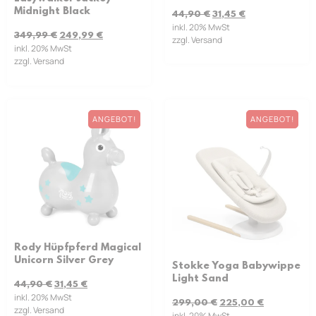
Midnight Black
44,90
€
31,45
€
inkl. 20% MwSt
349,99
€
249,99
€
zzgl. Versand
inkl. 20% MwSt
zzgl. Versand
ANGEBOT!
ANGEBOT!
Rody Hüpfpferd Magical
Unicorn Silver Grey
Stokke Yoga Babywippe
Light Sand
44,90
€
31,45
€
inkl. 20% MwSt
299,00
€
225,00
€
zzgl. Versand
inkl. 20% MwSt