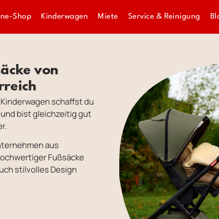
ine-Shop
Kinderwagen
Miete
Service & Reinigung
Bl
säcke von
rreich
 Kinderwagen schaffst du
nd bist gleichzeitig gut
r.
 Unternehmen aus
g hochwertiger Fußsäcke
auch stilvolles Design