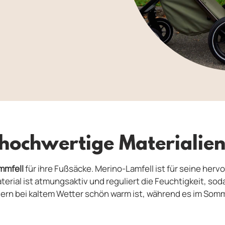
 hochwertige Materialie
mmfell
für ihre Fußsäcke. Merino-Lamfell ist für seine he
rial ist atmungsaktiv und reguliert die Feuchtigkeit, soda
ndern bei kaltem Wetter schön warm ist, während es im Som