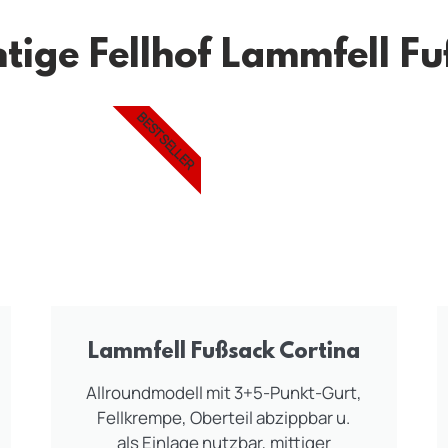
htige Fellhof Lammfell F
BESTSELLER
Lammfell Fußsack Cortina
Allroundmodell mit 3+5-Punkt-Gurt,
Fellkrempe, Oberteil abzippbar u.
als Einlage nutzbar, mittiger