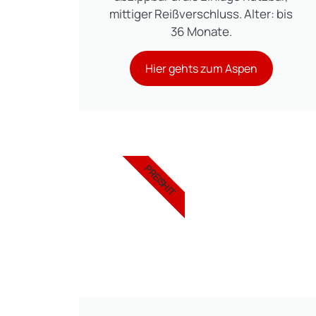
mittiger Reißverschluss. Alter: bis
36 Monate.
Hier gehts zum Aspen
PREISHIT