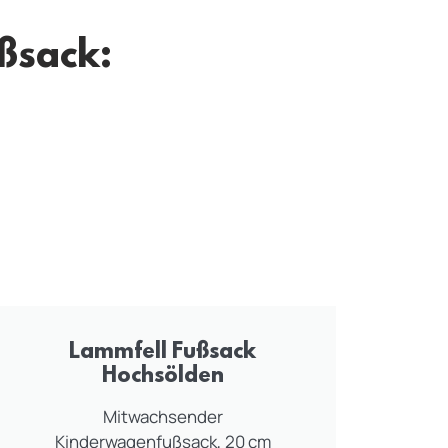
ußsack:
Lammfell Fußsack
Hochsölden
Mitwachsender
Kinderwagenfußsack, 20 cm