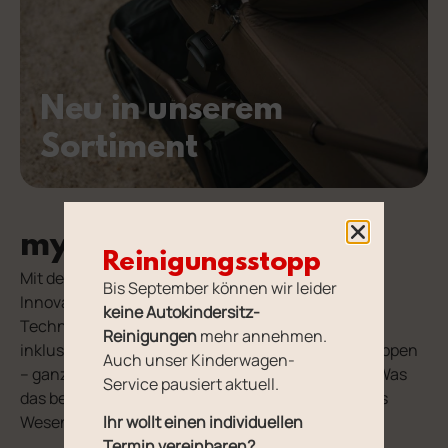
Neu in unserem
Sortiment
my junior® MAVI
Reinigungsstopp
Mit dem MAVI stellt my junior® eine internationale
Bis September können wir leider
Innovation vor: Dank der patentierten EvoOne™-
keine Autokindersitz-
Technologie lässt sich der Kinderwagen erstmals
Reinigungen
mehr annehmen.
inklusive Babywanne ultrakompakt zusammenklappen
Auch unser Kinderwagen-
– ganz ohne vorheriges Abnehmen der Aufsätze. Was
Service pausiert aktuell.
das bedeutet? Weniger Aufwand. Mehr Zeit für das
Wesentliche.
Ihr wollt einen individuellen
Termin vereinbaren?