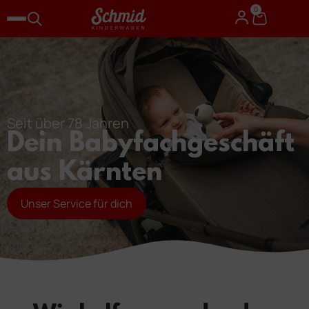
0
Seit über 78 Jahren
Dein Babyfachgeschäft
aus Kärnten
Unser Service für dich