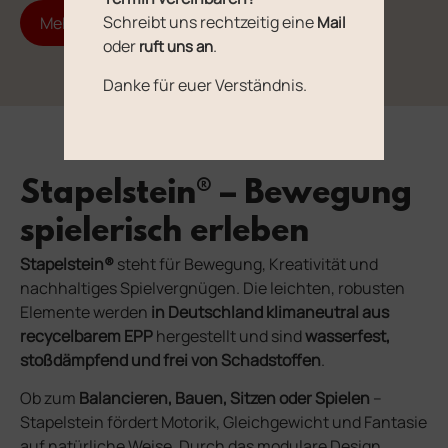
Schreibt uns rechtzeitig eine
Mehr über MAVI erfahren
Mail
oder
.
ruft uns an
Danke für euer Verständnis.
Stapelstein® – Bewegung
spielerisch erleben
Stapelstein®
steht für Bewegung, Kreativität und
nachhaltiges Spielvergnügen. Die leichten, robusten
Elemente werden
in Deutschland klimaneutral aus
recycelbarem EPP
hergestellt und sind
wasserfest,
stoßdämpfend und frei von Schadstoffen
.
Ob zum
Balancieren, Bauen, Sitzen oder Spielen
–
Stapelstein fördert Motorik, Gleichgewicht und Fantasie
auf natürliche Weise. Durch das modulare Design