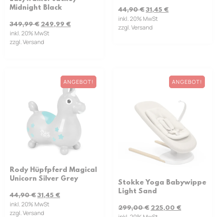
Midnight Black
44,90
€
31,45
€
inkl. 20% MwSt
349,99
€
249,99
€
zzgl. Versand
inkl. 20% MwSt
zzgl. Versand
ANGEBOT!
ANGEBOT!
Rody Hüpfpferd Magical
Unicorn Silver Grey
Stokke Yoga Babywippe
Light Sand
44,90
€
31,45
€
inkl. 20% MwSt
299,00
€
225,00
€
zzgl. Versand
inkl. 20% MwSt