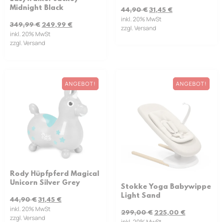
Midnight Black
44,90
€
31,45
€
inkl. 20% MwSt
349,99
€
249,99
€
zzgl. Versand
inkl. 20% MwSt
zzgl. Versand
ANGEBOT!
ANGEBOT!
Rody Hüpfpferd Magical
Unicorn Silver Grey
Stokke Yoga Babywippe
Light Sand
44,90
€
31,45
€
inkl. 20% MwSt
299,00
€
225,00
€
zzgl. Versand
inkl. 20% MwSt