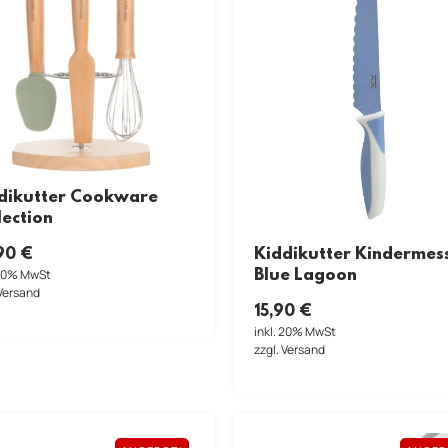
dikutter Cookware
lection
Kiddikutter Kindermes
90
€
Blue Lagoon
 20% MwSt
 Versand
15,90
€
inkl. 20% MwSt
zzgl. Versand