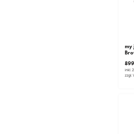
my 
Br
899
inkl.
zzgl.