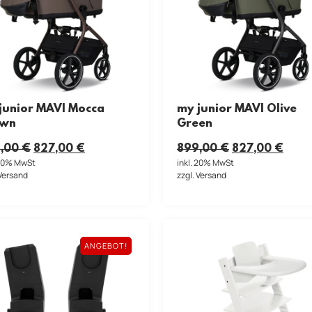
junior MAVI Mocca
my junior MAVI Olive
own
Green
,00
€
827,00
€
899,00
€
827,00
€
 20% MwSt
inkl. 20% MwSt
 Versand
zzgl. Versand
ANGEBOT!