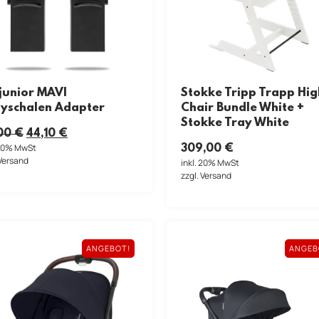
junior MAVI
Stokke Tripp Trapp Hig
yschalen Adapter
Chair Bundle White +
Stokke Tray White
00
€
44,10
€
 20% MwSt
309,00
€
 Versand
inkl. 20% MwSt
zzgl. Versand
ANGEBOT!
ANGEB