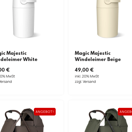
ic Majestic
Magic Majestic
deleimer White
Windeleimer Beige
00
€
49,00
€
 20% MwSt
inkl. 20% MwSt
 Versand
zzgl. Versand
ANGEBOT!
ANGEB