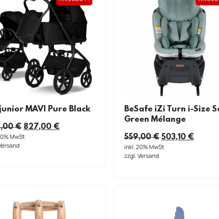
junior MAVI Pure Black
BeSafe iZi Turn i-Size 
Green Mélange
,00
€
827,00
€
 20% MwSt
559,00
€
503,10
€
 Versand
inkl. 20% MwSt
zzgl. Versand