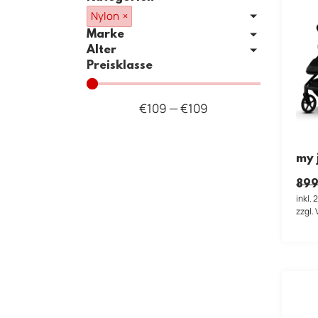
Nylon
×
Marke
Alter
Preisklasse
€
109
—
€
109
my 
899
inkl.
zzgl.