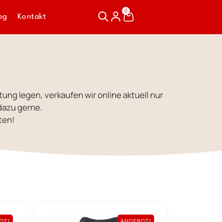
0
og
Kontakt
tung legen, verkaufen wir online aktuell nur
dazu gerne.
ten!
OT!
ANGEBOT!