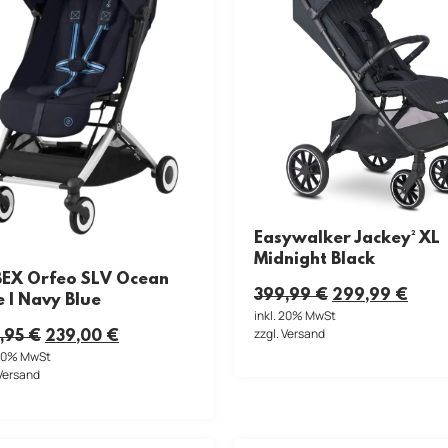
Easywalker Jackey² XL
Midnight Black
EX Orfeo SLV Ocean
399,99
€
299,99
€
e | Navy Blue
inkl. 20% MwSt
zzgl. Versand
,95
€
239,00
€
 20% MwSt
 Versand