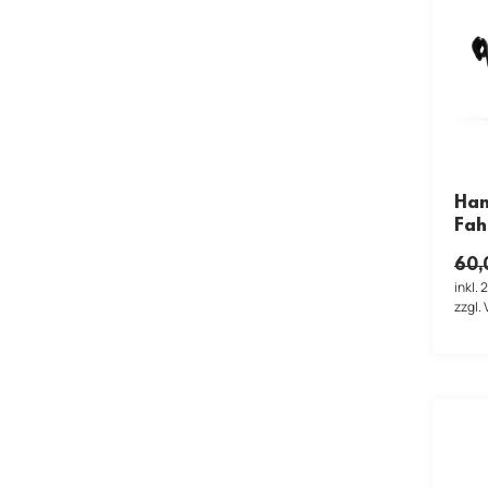
Ham
Fah
60
inkl.
zzgl.