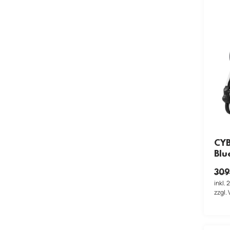
CYB
Blu
309
inkl.
zzgl.