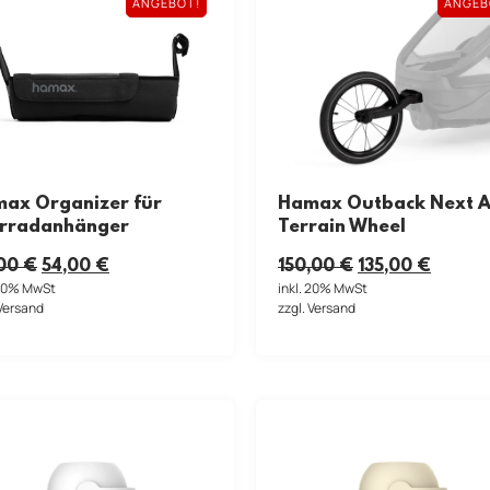
ANGEBOT!
ANGEB
Hamax Outback Next Al
ax Organizer für
Terrain Wheel
rradanhänger
150,00
€
135,00
€
,00
€
54,00
€
inkl. 20% MwSt
 20% MwSt
zzgl. Versand
 Versand