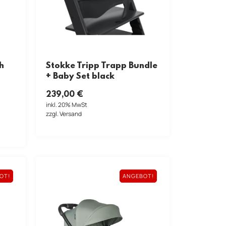
h
Stokke Tripp Trapp Bundle
+ Baby Set black
239,00
€
inkl. 20% MwSt
zzgl. Versand
OT!
ANGEBOT!