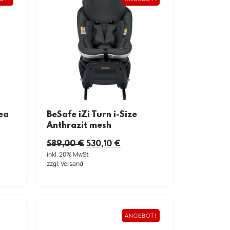
Sea
BeSafe iZi Turn i-Size
Anthrazit mesh
589,00
€
530,10
€
inkl. 20% MwSt
zzgl. Versand
ANGEBOT!