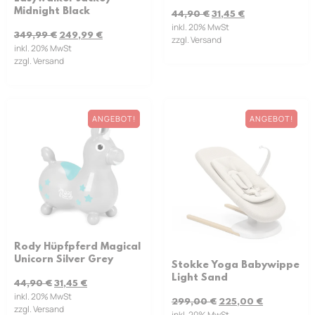
Midnight Black
44,90
€
31,45
€
inkl. 20% MwSt
349,99
€
249,99
€
zzgl. Versand
inkl. 20% MwSt
zzgl. Versand
ANGEBOT!
ANGEBOT!
Rody Hüpfpferd Magical
Unicorn Silver Grey
Stokke Yoga Babywippe
Light Sand
44,90
€
31,45
€
inkl. 20% MwSt
299,00
€
225,00
€
zzgl. Versand
inkl. 20% MwSt