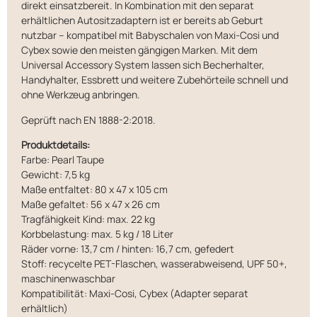
direkt einsatzbereit. In Kombination mit den separat
erhältlichen Autositzadaptern ist er bereits ab Geburt
nutzbar – kompatibel mit Babyschalen von Maxi-Cosi und
Cybex sowie den meisten gängigen Marken. Mit dem
Universal Accessory System lassen sich Becherhalter,
Handyhalter, Essbrett und weitere Zubehörteile schnell und
ohne Werkzeug anbringen.
Geprüft nach EN 1888-2:2018.
Produktdetails:
Farbe: Pearl Taupe
Gewicht: 7,5 kg
Maße entfaltet: 80 x 47 x 105 cm
Maße gefaltet: 56 x 47 x 26 cm
Tragfähigkeit Kind: max. 22 kg
Korbbelastung: max. 5 kg / 18 Liter
Räder vorne: 13,7 cm / hinten: 16,7 cm, gefedert
Stoff: recycelte PET-Flaschen, wasserabweisend, UPF 50+,
maschinenwaschbar
Kompatibilität: Maxi-Cosi, Cybex (Adapter separat
erhältlich)