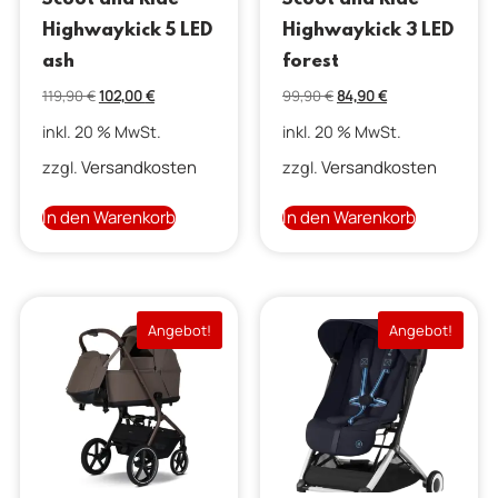
Highwaykick 5 LED
Highwaykick 3 LED
ash
forest
119,90
€
102,00
€
99,90
€
84,90
€
inkl. 20 % MwSt.
inkl. 20 % MwSt.
Versandkosten
Versandkosten
zzgl.
zzgl.
In den Warenkorb
In den Warenkorb
Angebot!
Angebot!