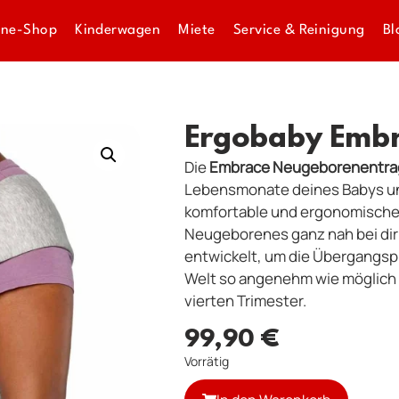
ine-Shop
Kinderwagen
Miete
Service & Reinigung
Bl
Ergobaby Embra
Die
Embrace Neugeborenentra
Lebensmonate deines Babys und
komfortable und ergonomische 
Neugeborenes ganz nah bei dir
entwickelt, um die Übergangsp
Welt so angenehm wie möglich 
vierten Trimester.
99,90
€
Vorrätig