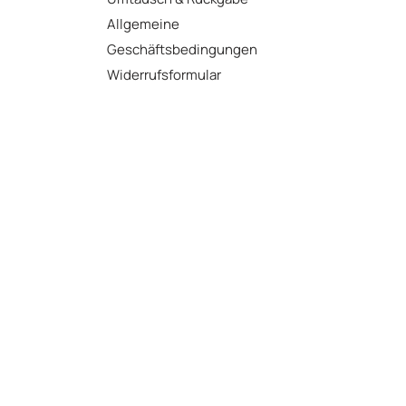
Allgemeine
Geschäftsbedingungen
Widerrufsformular
Alle Preisangaben inkl. 20% MwSt. + zzgl. Versandkosten. Irrtümer
vorbehalten.
Vertrag widerrufen