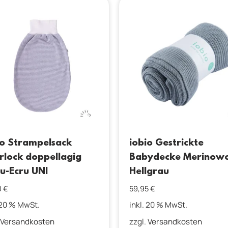
io Strampelsack
iobio Gestrickte
erlock doppellagig
Babydecke Merinowo
u-Ecru UNI
Hellgrau
0
€
59,95
€
 20 % MwSt.
inkl. 20 % MwSt.
Versandkosten
zzgl.
Versandkosten