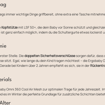
tag
gs immer wichtige Dinge griffbereit, ohne extra eine Tasche mitnehm
e
Kopfstütze
mit LSF 50+, die dein Baby vor Sonne schützt und gleichzei
ge ist ganz einfach möglich, indem du die Schultergurte etwas lockerst
mie
rster Stelle. Die
doppelten Sicherheitsverschlüsse
sorgen dafür, dass 
se sitzt. Egal, wie lange du dein Kind tragen möchtest – die Ergobaby 
erade bei Kindern über 2 Jahren empfiehlt es sich, sie in der
Rückentr
rials
by Omni 360 Cool Air Mesh zur optimalen Trage für jede Jahreszeit. I
d es im Winter die perfekte Grundlage für zusätzliche Schichten biet
Alter