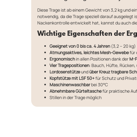
Diese Trage ist ab einem Gewicht von 3,2 kg und ei
notwendig, da die Trage speziell darauf ausgelegt 
Nackenkontrolle entwickelt hat, kannst du auch d
Wichtige Eigenschaften der Er
Geeignet von 0 bis ca. 4 Jahren
(3,2 – 20 kg)
Atmungsaktives, leichtes Mesh-Gewebe
für 
Ergonomisch
in allen Positionen dank der
M-P
Vier Tragepositionen
: Bauch, Hüfte, Rücken, 
Lordosenstütze
und
über Kreuz tragbare Sch
Kopfstütze mit LSF 50+
für Schutz und Priva
Maschinenwaschbar
bei 30°C
Abnehmbare Gürteltasche
für praktische A
Stillen in der Trage möglich