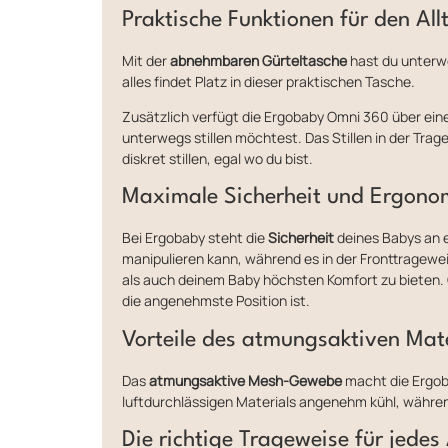
Praktische Funktionen für den All
Mit der
abnehmbaren Gürteltasche
hast du unterwe
alles findet Platz in dieser praktischen Tasche.
Zusätzlich verfügt die Ergobaby Omni 360 über ein
unterwegs stillen möchtest. Das Stillen in der Tra
diskret stillen, egal wo du bist.
Maximale Sicherheit und Ergono
Bei Ergobaby steht die
Sicherheit
deines Babys an e
manipulieren kann, während es in der Fronttragewei
als auch deinem Baby höchsten Komfort zu bieten. G
die angenehmste Position ist.
Vorteile des atmungsaktiven Mate
Das
atmungsaktive Mesh-Gewebe
macht die Ergoba
luftdurchlässigen Materials angenehm kühl, währen
Die richtige Trageweise für jedes 