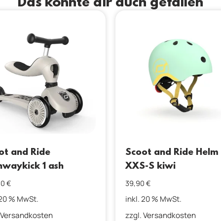
Das könnte dir auch gefallen
ot and Ride
Scoot and Ride Helm
hwaykick 1 ash
XXS-S kiwi
90
€
39,90
€
 20 % MwSt.
inkl. 20 % MwSt.
Versandkosten
zzgl.
Versandkosten