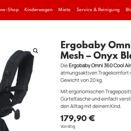
ine-Shop
Kinderwagen
Miete
Service & Reinigung
Bl
Ergobaby Omni
Mesh – Onyx Bl
Die
Ergobaby Omni 360 Cool Air
atmungsaktiven Tragekomfort v
Gewicht von 20 kg.
Mit ergonomischen Tragepositi
Gürteltasche und einfach verste
den Alltag mit deinem Kind.
179,90
€
Vorrätig