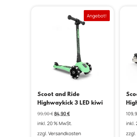
Angebot!
Scoot and Ride
Sco
Highwaykick 3 LED kiwi
Hig
99,90
€
84,90
€
109,
inkl. 20 % MwSt.
inkl.
zzgl.
Versandkosten
zzgl.