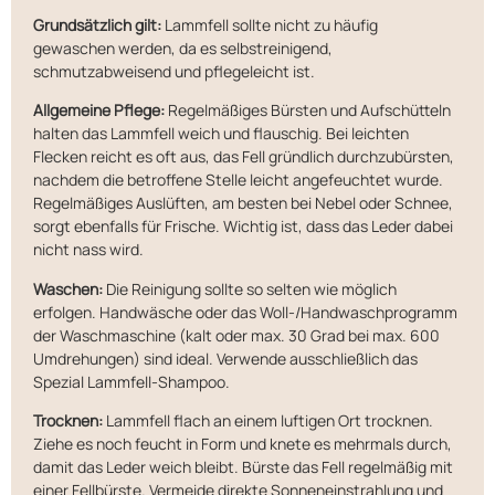
Grundsätzlich gilt:
Lammfell sollte nicht zu häufig
gewaschen werden, da es selbstreinigend,
schmutzabweisend und pflegeleicht ist.
Allgemeine Pflege:
Regelmäßiges Bürsten und Aufschütteln
halten das Lammfell weich und flauschig. Bei leichten
Flecken reicht es oft aus, das Fell gründlich durchzubürsten,
nachdem die betroffene Stelle leicht angefeuchtet wurde.
Regelmäßiges Auslüften, am besten bei Nebel oder Schnee,
sorgt ebenfalls für Frische. Wichtig ist, dass das Leder dabei
nicht nass wird.
Waschen:
Die Reinigung sollte so selten wie möglich
erfolgen. Handwäsche oder das Woll-/Handwaschprogramm
der Waschmaschine (kalt oder max. 30 Grad bei max. 600
Umdrehungen) sind ideal. Verwende ausschließlich das
Spezial Lammfell-Shampoo.
Trocknen:
Lammfell flach an einem luftigen Ort trocknen.
Ziehe es noch feucht in Form und knete es mehrmals durch,
damit das Leder weich bleibt. Bürste das Fell regelmäßig mit
einer Fellbürste. Vermeide direkte Sonneneinstrahlung und