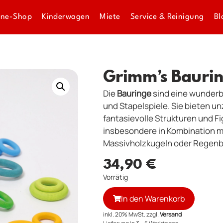
ine-Shop
Kinderwagen
Miete
Service & Reinigung
Bl
Grimm’s Bauri
Die
Bauringe
sind eine wunderb
und Stapelspiele. Sie bieten un
fantasievolle Strukturen und F
insbesondere in Kombination 
Massivholzkugeln oder Regen
34,90
€
Vorrätig
In den Warenkorb
inkl. 20% MwSt. zzgl.
Versand