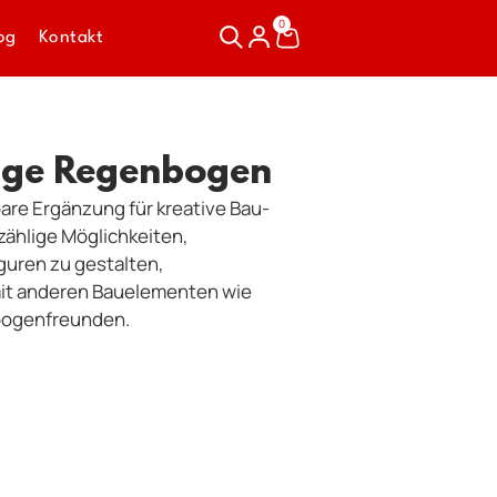
0
og
Kontakt
nge Regenbogen
are Ergänzung für kreative Bau-
zählige Möglichkeiten,
iguren zu gestalten,
mit anderen Bauelementen wie
bogenfreunden.