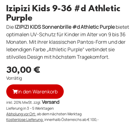
Izipizi Kids 9-36 #d Athletic
Purple
Die
IZIPIZI KIDS Sonnenbrille #d Athletic Purple
bietet
optimalen UV-Schutz für Kinder im Alter von 9 bis 36
Monaten.
Mit ihrer klassischen Pantos-Form und der
lebendigen Farbe „Athletic Purple“ verbindet sie
stilvolles Design mit höchstem Tragekomfort.
30,00
€
Vorrätig
In den Warenkorb
Versand
inkl. 20% MwSt. zzgl.
Lieferung in 3 – 5 Werktagen
Abholung vor Ort:
ab dem nächsten Werktag
Kostenlose Lieferung:
innerhalb Österreichs ab € 100,-