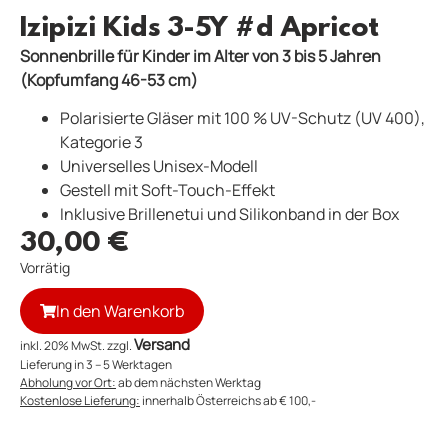
Izipizi Kids 3-5Y #d Apricot
Sonnenbrille für Kinder im Alter von 3 bis 5 Jahren
(Kopfumfang 46-53 cm)
Polarisierte Gläser mit 100 % UV-Schutz (UV 400),
Kategorie 3
Universelles Unisex-Modell
Gestell mit Soft-Touch-Effekt
Inklusive Brillenetui und Silikonband in der Box
30,00
€
Vorrätig
In den Warenkorb
Versand
inkl. 20% MwSt. zzgl.
Lieferung in 3 – 5 Werktagen
Abholung vor Ort:
ab dem nächsten Werktag
Kostenlose Lieferung:
innerhalb Österreichs ab € 100,-