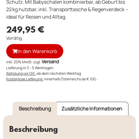
Schutz. Mit Babyschalen kombinierbar, ab Geburt bis
22 kg nutzbar, inkl. Transporttasche & Regenverdeck –
ideal für Reisen und Alltag.
249,95
€
Vorrätig
In den Warenkorb
Versand
inkl. 20% MwSt. zzgl.
Lieferung in 3 – 5 Werktagen
Abholung vor Ort:
ab dem nächsten Werktag
Kostenlose Lieferung:
innerhalb Österreichs ab € 100,-
Beschreibung
Zusätzliche Informationen
Beschreibung