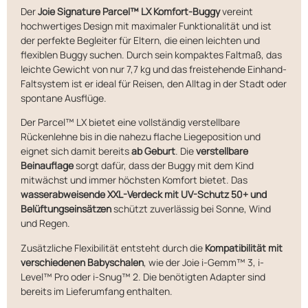
Der
Joie Signature Parcel™ LX Komfort-Buggy
vereint
hochwertiges Design mit maximaler Funktionalität und ist
der perfekte Begleiter für Eltern, die einen leichten und
flexiblen Buggy suchen. Durch sein kompaktes Faltmaß, das
leichte Gewicht von nur 7,7 kg und das freistehende Einhand-
Faltsystem ist er ideal für Reisen, den Alltag in der Stadt oder
spontane Ausflüge.
Der Parcel™ LX bietet eine vollständig verstellbare
Rückenlehne bis in die nahezu flache Liegeposition und
eignet sich damit bereits
ab Geburt
. Die
verstellbare
Beinauflage
sorgt dafür, dass der Buggy mit dem Kind
mitwächst und immer höchsten Komfort bietet. Das
wasserabweisende XXL-Verdeck mit UV-Schutz 50+ und
Belüftungseinsätzen
schützt zuverlässig bei Sonne, Wind
und Regen.
Zusätzliche Flexibilität entsteht durch die
Kompatibilität mit
verschiedenen Babyschalen
, wie der Joie i-Gemm™ 3, i-
Level™ Pro oder i-Snug™ 2. Die benötigten Adapter sind
bereits im Lieferumfang enthalten.