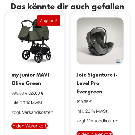
Das könnte dir auch gefallen
Angebot!
my junior MAVI
Joie Signature i-
Olive Green
Level Pro
Evergreen
899,00
€
827,00
€
199,95
€
inkl. 20 % MwSt.
inkl. 20 % MwSt.
Versandkosten
zzgl.
Versandkosten
zzgl.
In den Warenkorb
In den Warenkorb