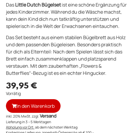
Das
Little Dutch Bügelset
ist eine schöne Ergänzung für
jedes Kinderzimmer. Während du die Wäsche machst,
kann dein Kind dich nun tatkräftig unterstützen und
spielerisch in die Welt der Erwachsenen eintauchen.
Das Set besteht aus einem stabilen Bügelbrett aus Holz
und dem passenden Bügeleisen. Besonders praktisch
für dich als Elternteil: Nach dem Spielen lässt sich das
Brett einfach zusammenklappen und platzsparend
verstauen. Mit dem zauberhaften „Flowers &
Butterflies“-Bezug ist es ein echter Hingucker.
39,95
€
Vorrätig
In den Warenkorb
Versand
inkl. 20% MwSt. zzgl.
Lieferung in 3 – 5 Werktagen
Abholung vor Ort:
ab dem nächsten Werktag
Kostenlose Lieferung:
innerhalb Österreichs ab € 100,-