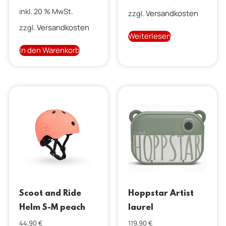
inkl. 20 % MwSt.
Versandkosten
zzgl.
Versandkosten
zzgl.
Weiterlesen
In den Warenkorb
Scoot and Ride
Hoppstar Artist
Helm S-M peach
laurel
44,90
€
119,90
€