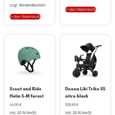
Versandkosten
zzgl.
In den Warenkorb
In den Warenkorb
Scoot and Ride
Doona Liki Trike S5
Helm S-M forest
nitro black
44,90
€
329,95
€
inkl. 20 % MwSt.
inkl. 20 % MwSt.