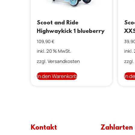
Scoot and Ride
Sco
Highwaykick 1 blueberry
XXS
109,90
€
39,9
inkl. 20 % MwSt.
inkl.
zzgl.
Versandkosten
zzgl.
In den Warenkorb
In d
Kontakt
Zahlarten