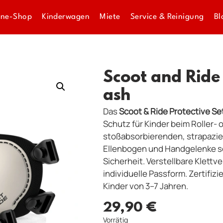
ine-Shop
Kinderwagen
Miete
Service & Reinigung
Bl
Scoot and Ride 
ash
Das
Scoot & Ride Protective Se
Schutz für Kinder beim Roller- 
stoßabsorbierenden, strapazier
Ellenbogen und Handgelenke so
Sicherheit. Verstellbare Klett
individuelle Passform. Zertifiz
Kinder von 3–7 Jahren.
29,90
€
Vorrätig