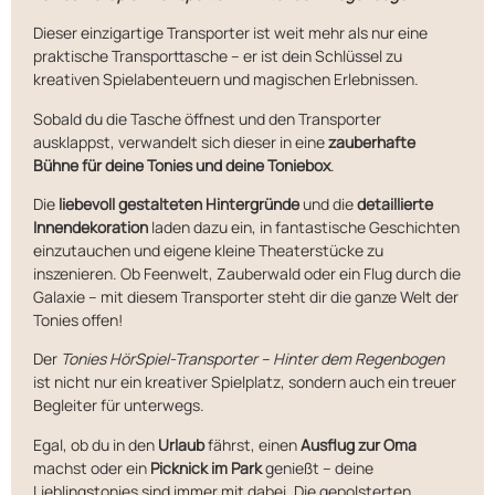
Dieser einzigartige Transporter ist weit mehr als nur eine
praktische Transporttasche – er ist dein Schlüssel zu
kreativen Spielabenteuern und magischen Erlebnissen.
Sobald du die Tasche öffnest und den Transporter
ausklappst, verwandelt sich dieser in eine
zauberhafte
Bühne für deine Tonies und deine Toniebox
.
Die
liebevoll gestalteten Hintergründe
und die
detaillierte
Innendekoration
laden dazu ein, in fantastische Geschichten
einzutauchen und eigene kleine Theaterstücke zu
inszenieren. Ob Feenwelt, Zauberwald oder ein Flug durch die
Galaxie – mit diesem Transporter steht dir die ganze Welt der
Tonies offen!
Der
Tonies HörSpiel-Transporter – Hinter dem Regenbogen
ist nicht nur ein kreativer Spielplatz, sondern auch ein treuer
Begleiter für unterwegs.
Egal, ob du in den
Urlaub
fährst, einen
Ausflug zur Oma
machst oder ein
Picknick im Park
genießt – deine
Lieblingstonies sind immer mit dabei. Die gepolsterten