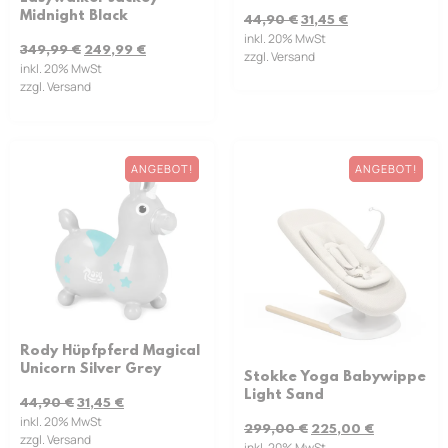
Midnight Black
44,90
€
31,45
€
inkl. 20% MwSt
349,99
€
249,99
€
zzgl. Versand
inkl. 20% MwSt
zzgl. Versand
ANGEBOT!
ANGEBOT!
Rody Hüpfpferd Magical
Unicorn Silver Grey
Stokke Yoga Babywippe
Light Sand
44,90
€
31,45
€
inkl. 20% MwSt
299,00
€
225,00
€
zzgl. Versand
inkl. 20% MwSt