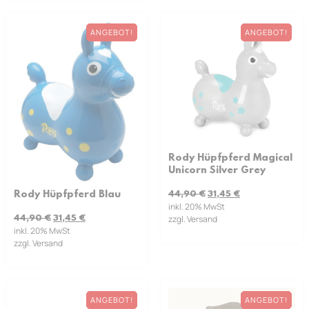
ANGEBOT!
ANGEBOT!
Rody Hüpfpferd Magical
Unicorn Silver Grey
Rody Hüpfpferd Blau
44,90
€
31,45
€
inkl. 20% MwSt
44,90
€
31,45
€
zzgl. Versand
inkl. 20% MwSt
zzgl. Versand
ANGEBOT!
ANGEBOT!