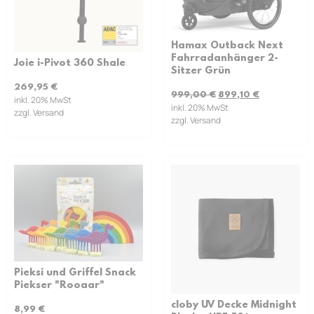
Hamax Outback Next
Fahrradanhänger 2-
Joie i-Pivot 360 Shale
Sitzer Grün
269,95
€
999,00
€
899,10
€
inkl. 20% MwSt
inkl. 20% MwSt
zzgl. Versand
zzgl. Versand
Pieksi und Griffel Snack
Piekser "Rooaar"
cloby UV Decke Midnight
8,99
€