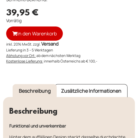
39,95
€
Vorrätig
In den Warenkorb
Versand
inkl. 20% MwSt. zzgl.
Lieferung in 3 – 5 Werktagen
Abholung vor Ort:
ab dem nächsten Werktag
Kostenlose Lieferung:
innerhalb Österreichs ab € 100,-
Beschreibung
Zusätzliche Informationen
Beschreibung
Funktional und unverkennbar
Hinter dem auffälligen Design steckt dasselbe durchdachte