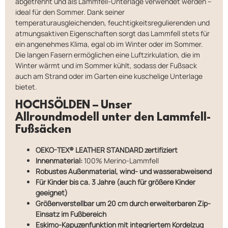
abgetrennt und als Lammfell-Unterlage verwendet werden –
ideal für den Sommer. Dank seiner
temperaturausgleichenden, feuchtigkeitsregulierenden und
atmungsaktiven Eigenschaften sorgt das Lammfell stets für
ein angenehmes Klima, egal ob im Winter oder im Sommer.
Die langen Fasern ermöglichen eine Luftzirkulation, die im
Winter wärmt und im Sommer kühlt, sodass der Fußsack
auch am Strand oder im Garten eine kuschelige Unterlage
bietet.
HOCHSÖLDEN – Unser
Allroundmodell unter den Lammfell-
Fußsäcken
OEKO-TEX® LEATHER STANDARD zertifiziert
Innenmaterial:
100% Merino-Lammfell
Robustes Außenmaterial, wind- und wasserabweisend
Für Kinder bis ca. 3 Jahre (auch für größere Kinder
geeignet)
Größenverstellbar um 20 cm durch erweiterbaren Zip-
Einsatz im Fußbereich
Eskimo-Kapuzenfunktion mit integriertem Kordelzug