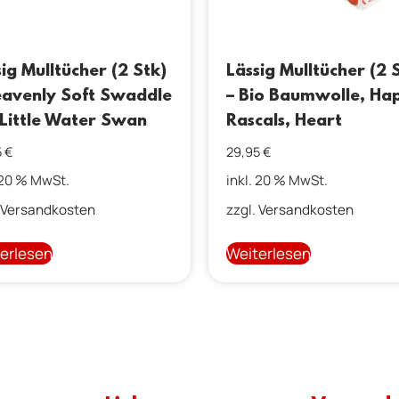
ig Mulltücher (2 Stk)
Lässig Mulltücher (2 
eavenly Soft Swaddle
– Bio Baumwolle, Ha
 Little Water Swan
Rascals, Heart
5
€
29,95
€
 20 % MwSt.
inkl. 20 % MwSt.
Versandkosten
zzgl.
Versandkosten
erlesen
Weiterlesen