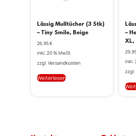
Lässig Mulltücher (3 Stk)
Läss
– Tiny Smile, Beige
– H
XL,
26,95
€
29,9
inkl. 20 % MwSt.
inkl.
zzgl.
Versandkosten
zzgl.
Weiterlesen
Weit