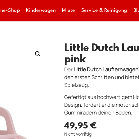
ine-Shop
Kinderwagen
Miete
Service & Reinigung
Bl
Little Dutch L
pink
Der
Little Dutch Lauflernwagen
den ersten Schritten und bietet
Spielzeug.
Gefertigt aus hochwertigem Hol
Design, fördert er die motoris
Gummirädern deinen Boden.
49,95
€
Nicht vorrätig