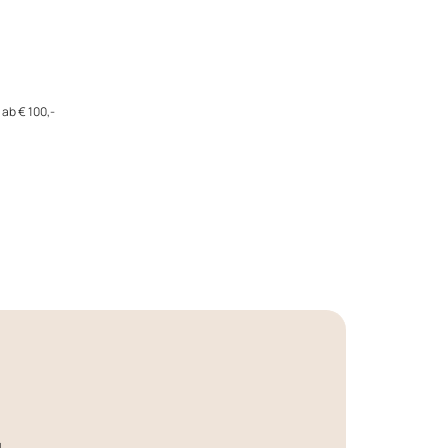
ab € 100,-
!