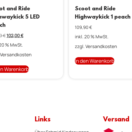
ot and Ride
Scoot and Ride
hwaykick 5 LED
Highwaykick 1 peach
ch
109,90
€
90
€
102,00
€
inkl. 20 % MwSt.
 20 % MwSt.
zzgl.
Versandkosten
Versandkosten
In den Warenkorb
en Warenkorb
Links
Versand