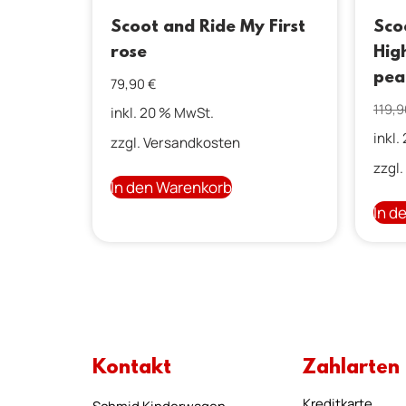
Scoot and Ride My First
Sco
rose
Hig
pea
79,90
€
119,
inkl. 20 % MwSt.
inkl.
zzgl.
Versandkosten
zzgl.
In den Warenkorb
In d
Kontakt
Zahlarten
Kreditkarte