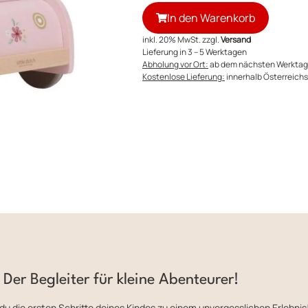
In den Warenkorb
inkl. 20% MwSt. zzgl.
Versand
Lieferung in 3 – 5 Werktagen
Abholung vor Ort:
ab dem nächsten Werktag
Kostenlose Lieferung:
innerhalb Österreichs 
 Der Begleiter für kleine Abenteurer!
u die ersten Schritte deines Kindes zu einem unvergesslichen Erlebnis