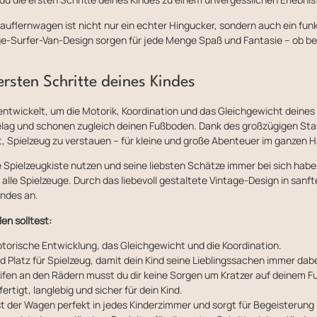
uflernwagen ist nicht nur ein echter Hingucker, sondern auch ein funkt
age-Surfer-Van-Design sorgen für jede Menge Spaß und Fantasie – ob 
ersten Schritte deines Kindes
entwickelt, um die Motorik, Koordination und das Gleichgewicht deines
elag und schonen zugleich deinen Fußboden. Dank des großzügigen St
, Spielzeug zu verstauen – für kleine und große Abenteuer im ganzen H
 Spielzeugkiste nutzen und seine liebsten Schätze immer bei sich hab
alle Spielzeuge. Durch das liebevoll gestaltete Vintage-Design in sanf
indes an.
en solltest:
otorische Entwicklung, das Gleichgewicht und die Koordination.
d Platz für Spielzeug, damit dein Kind seine Lieblingssachen immer dabe
ifen an den Rädern musst du dir keine Sorgen um Kratzer auf deinem
ertigt, langlebig und sicher für dein Kind.
t der Wagen perfekt in jedes Kinderzimmer und sorgt für Begeisterung b