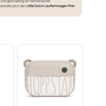
 und gleichzeitig ein fantastischer
bestelle jetzt den
Little Dutch Lauflernwagen Pink
!