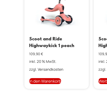
Scoot and Ride
Sco
Highwaykick 1 peach
Hig
109,90
€
109,
inkl. 20 % MwSt.
inkl.
zzgl.
Versandkosten
zzgl.
In den Warenkorb
Weit