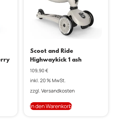
Scoot and Ride
erry
Highwaykick 1 ash
109,90
€
inkl. 20 % MwSt.
zzgl.
Versandkosten
In den Warenkorb