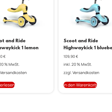
ot and Ride
Scoot and Ride
hwaykick 1 lemon
Highwaykick 1 blueb
90
€
109,90
€
 20 % MwSt.
inkl. 20 % MwSt.
Versandkosten
zzgl.
Versandkosten
erlesen
In den Warenkorb