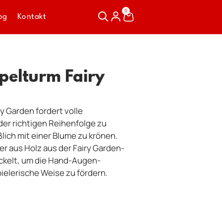
0
og
Kontakt
apelturm Fairy
ry Garden fordert volle
der richtigen Reihenfolge zu
lich mit einer Blume zu krönen.
r aus Holz aus der Fairy Garden-
ickelt, um die Hand-Augen-
ielerische Weise zu fördern.