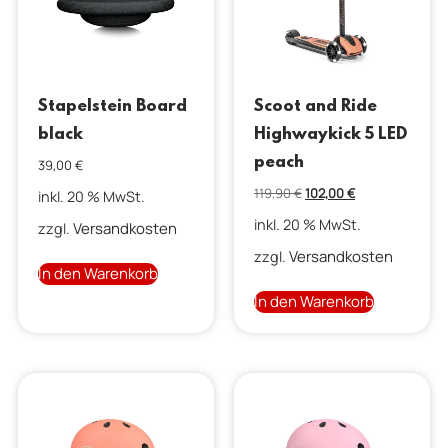
Stapelstein Board
Scoot and Ride
black
Highwaykick 5 LED
peach
39,00
€
119,90
€
102,00
€
inkl. 20 % MwSt.
inkl. 20 % MwSt.
Versandkosten
zzgl.
Versandkosten
zzgl.
In den Warenkorb
In den Warenkorb