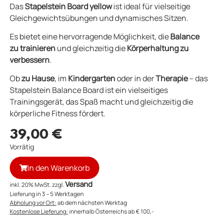
Das
Stapelstein Board yellow
ist ideal für vielseitige
Gleichgewichtsübungen und dynamisches Sitzen.
Es bietet eine hervorragende Möglichkeit, die
Balance
zu trainieren
und gleichzeitig die
Körperhaltung zu
verbessern
.
Ob
zu Hause
, im
Kindergarten
oder in der
Therapie
– das
Stapelstein Balance Board ist ein vielseitiges
Trainingsgerät, das Spaß macht und gleichzeitig die
körperliche Fitness fördert.
39,00
€
Vorrätig
In den Warenkorb
Versand
inkl. 20% MwSt. zzgl.
Lieferung in 3 – 5 Werktagen
Abholung vor Ort:
ab dem nächsten Werktag
Kostenlose Lieferung:
innerhalb Österreichs ab € 100,-