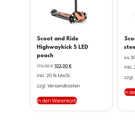
Scoot and Ride
Sco
Highwaykick 5 LED
stee
peach
44,9
119,90
€
102,00
€
inkl.
inkl. 20 % MwSt.
zzgl.
zzgl.
Versandkosten
In d
In den Warenkorb