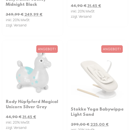
Midnight Black
44,90
€
31,45
€
inkl. 20% MwSt
349,99
€
249,99
€
zzgl. Versand
inkl. 20% MwSt
zzgl. Versand
ANGEBOT!
ANGEBOT!
Rody Hüpfpferd Magical
Unicorn Silver Grey
Stokke Yoga Babywippe
Light Sand
44,90
€
31,45
€
inkl. 20% MwSt
299,00
€
225,00
€
zzgl. Versand
inkl. 20% MwSt