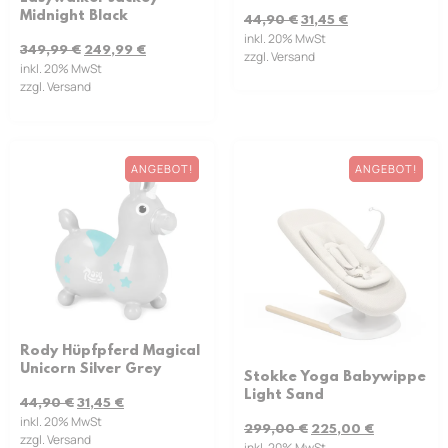
Midnight Black
44,90
€
31,45
€
inkl. 20% MwSt
349,99
€
249,99
€
zzgl. Versand
inkl. 20% MwSt
zzgl. Versand
ANGEBOT!
ANGEBOT!
Rody Hüpfpferd Magical
Unicorn Silver Grey
Stokke Yoga Babywippe
Light Sand
44,90
€
31,45
€
inkl. 20% MwSt
299,00
€
225,00
€
zzgl. Versand
inkl. 20% MwSt