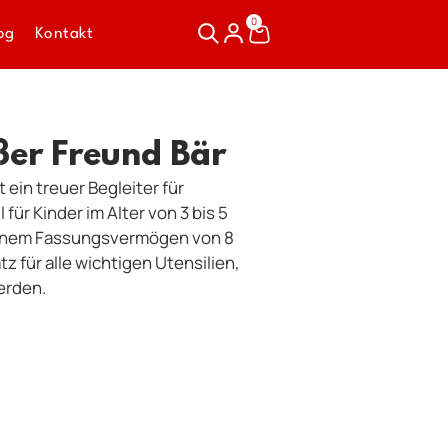
0
og
Kontakt
ßer Freund Bär
t ein treuer Begleiter für
 für Kinder im Alter von 3 bis 5
 einem Fassungsvermögen von 8
tz für alle wichtigen Utensilien,
erden.