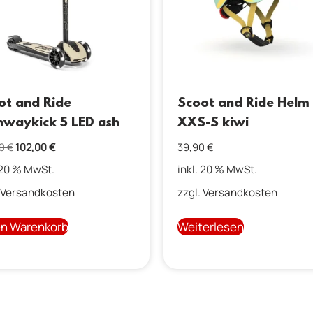
ot and Ride
Scoot and Ride Helm
hwaykick 5 LED ash
XXS-S kiwi
90
€
102,00
€
39,90
€
 20 % MwSt.
inkl. 20 % MwSt.
Versandkosten
zzgl.
Versandkosten
en Warenkorb
Weiterlesen