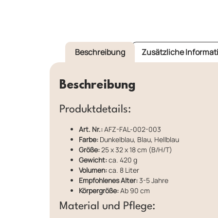
Beschreibung
Zusätzliche Informat
Beschreibung
Produktdetails:
Art. Nr.:
AFZ-FAL-002-003
Farbe:
Dunkelblau, Blau, Hellblau
Größe:
25 x 32 x 18 cm (B/H/T)
Gewicht:
ca. 420 g
Volumen:
ca. 8 Liter
Empfohlenes Alter:
3-5 Jahre
Körpergröße:
Ab 90 cm
Material und Pflege: