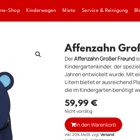
ine-Shop
Kinderwagen
Miete
Service & Reinigung
Bl
Affenzahn Gro
Der
Affenzahn Großer Freund
is
Kindergartenkinder, der speziell
Jahren entwickelt wurde. Mit
Litern bietet er ausreichend Pla
die im Kindergarten benötigt w
59,99
€
Nicht vorrätig
In den Warenkorb
inkl. 20% MwSt. zzgl.
Versand