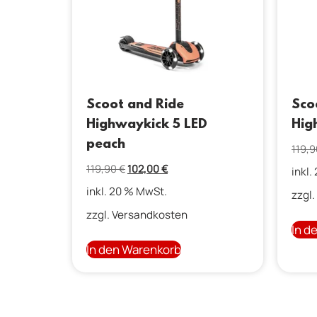
Scoot and Ride
Sco
Highwaykick 5 LED
Hig
peach
119,
119,90
€
102,00
€
inkl.
inkl. 20 % MwSt.
zzgl.
zzgl.
Versandkosten
In d
In den Warenkorb