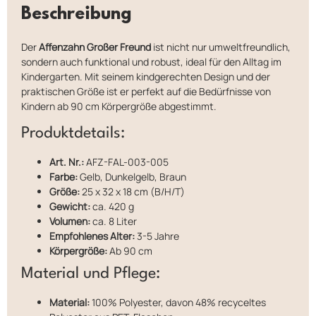
Beschreibung
Der
Affenzahn Großer Freund
ist nicht nur umweltfreundlich,
sondern auch funktional und robust, ideal für den Alltag im
Kindergarten. Mit seinem kindgerechten Design und der
praktischen Größe ist er perfekt auf die Bedürfnisse von
Kindern ab 90 cm Körpergröße abgestimmt.
Produktdetails:
Art. Nr.:
AFZ-FAL-003-005
Farbe:
Gelb, Dunkelgelb, Braun
Größe:
25 x 32 x 18 cm (B/H/T)
Gewicht:
ca. 420 g
Volumen:
ca. 8 Liter
Empfohlenes Alter:
3-5 Jahre
Körpergröße:
Ab 90 cm
Material und Pflege:
Material:
100% Polyester, davon 48% recyceltes