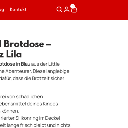
0
og
Kontakt
l Brotdose –
z Lila
otdose in Blau
aus der Little
eine Abenteurer. Diese langlebige
afür, dass die Brotzeit sicher
frei von schädlichen
Lebensmittel deines Kindes
 können.
rierter Silikonring im Deckel
eit lange frisch bleibt und nichts