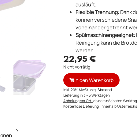
ausläuft.
Flexible Trennung:
Dank de
können verschiedene Snac
voneinander getrennt we
Spülmaschinengeeignet:
Reinigung kann die Brotdo
werden.
22,95
€
Nicht vorrätig
In den Warenkorb
inkl. 20% MwSt. zzgl.
Versand
Lieferung in 3 – 5 Werktagen
Abholung vor Ort:
ab dem nächsten Werktag
Kostenlose Lieferung:
innerhalb Österreichs 
ionen