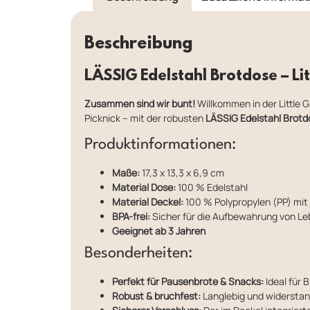
Beschreibung
LÄSSIG Edelstahl Brotdose – Li
Zusammen sind wir bunt!
Willkommen in der Little G
Picknick – mit der robusten
LÄSSIG Edelstahl Brotd
Produktinformationen:
Maße:
17,3 x 13,3 x 6,9 cm
Material Dose:
100 % Edelstahl
Material Deckel:
100 % Polypropylen (PP) mit 
BPA-frei:
Sicher für die Aufbewahrung von Le
Geeignet ab 3 Jahren
Besonderheiten:
Perfekt für Pausenbrote & Snacks:
Ideal für 
Robust & bruchfest:
Langlebig und widerstan