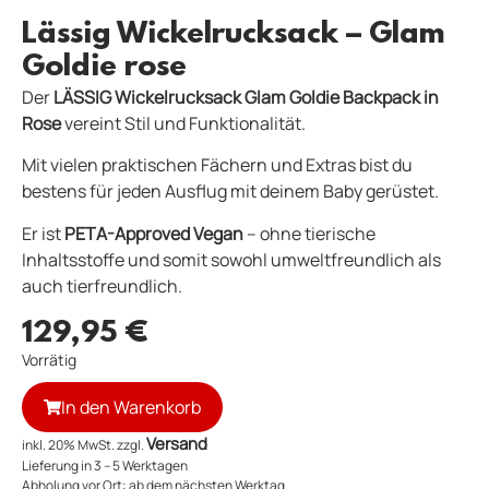
Lässig Wickelrucksack – Glam
Goldie rose
Der
LÄSSIG Wickelrucksack Glam Goldie Backpack in
Rose
vereint Stil und Funktionalität.
Mit vielen praktischen Fächern und Extras bist du
bestens für jeden Ausflug mit deinem Baby gerüstet.
Er ist
PETA-Approved Vegan
– ohne tierische
Inhaltsstoffe und somit sowohl umweltfreundlich als
auch tierfreundlich.
129,95
€
Vorrätig
In den Warenkorb
Versand
inkl. 20% MwSt. zzgl.
Lieferung in 3 – 5 Werktagen
Abholung vor Ort:
ab dem nächsten Werktag