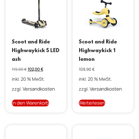
Scoot and Ride
Scoot and Ride
Highwaykick 5 LED
Highwaykick 1
ash
lemon
119,90
€
102,00
€
109,90
€
inkl. 20 % MwSt.
inkl. 20 % MwSt.
Versandkosten
Versandkosten
zzgl.
zzgl.
In den Warenkorb
Weiterlesen