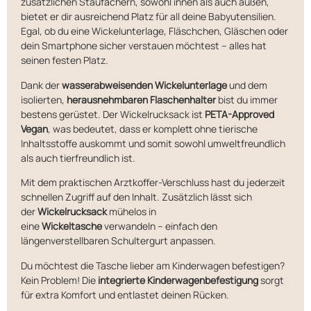
zusätzlichen Staufächern, sowohl innen als auch außen,
bietet er dir ausreichend Platz für all deine Babyutensilien.
Egal, ob du eine Wickelunterlage, Fläschchen, Gläschen oder
dein Smartphone sicher verstauen möchtest – alles hat
seinen festen Platz.
Dank der
wasserabweisenden Wickelunterlage
und dem
isolierten,
herausnehmbaren Flaschenhalter
bist du immer
bestens gerüstet. Der Wickelrucksack ist
PETA-Approved
Vegan
, was bedeutet, dass er komplett ohne tierische
Inhaltsstoffe auskommt und somit sowohl umweltfreundlich
als auch tierfreundlich ist.
Mit dem praktischen Arztkoffer-Verschluss hast du jederzeit
schnellen Zugriff auf den Inhalt. Zusätzlich lässt sich
der
Wickelrucksack
mühelos in
eine
Wickeltasche
verwandeln – einfach den
längenverstellbaren Schultergurt anpassen.
Du möchtest die Tasche lieber am Kinderwagen befestigen?
Kein Problem! Die
integrierte Kinderwagenbefestigung
sorgt
für extra Komfort und entlastet deinen Rücken.