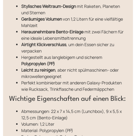
Stylisches Weltraum-Design
mit Raketen, Planeten
und Sternen
Geräumiges Volumen
von 1,2 Litern für eine vielfältige
Mahlzeit
Herausnehmbare Bento-Einlage
mit zwei Fächern für
eine ideale Lebensmitteltrennung
Airtight Klickverschluss
, um dein Essen sicher zu
verpacken
Hergestellt aus langlebigem und sicherem
Polypropylen (PP)
Leicht zu reinigen
, aber nicht spülmaschinen- oder
mikrowellengeeignet
Perfekt kombinierbar mit anderen Galaxy-Produkten
wie Rucksack, Trinkflasche und Federmäppchen
Wichtige Eigenschaften auf einen Blick:
Abmessungen: 22 x 7 x 14,5 cm (Lunchbox), 9 x 5,5 x
12,5 cm (Bento-Einlage)
Volumen: 1,2 Liter
Material: Polypropylen (PP)