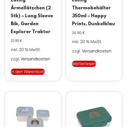
Lässig
Lässig
Ärmellätzchen (2
Thermobehälter
Stk) – Long Sleeve
350ml – Happy
Bib, Garden
Prints, Dunkelblau
Explorer Traktor
24,90
€
21,95
€
inkl. 20 % MwSt.
inkl. 20 % MwSt.
Versandkosten
zzgl.
Versandkosten
zzgl.
Weiterlesen
In den Warenkorb