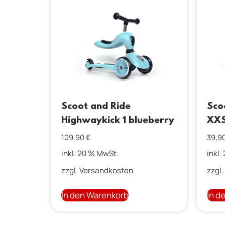
Scoot and Ride
Sco
Highwaykick 1 blueberry
XXS
109,90
€
39,9
inkl. 20 % MwSt.
inkl.
zzgl.
Versandkosten
zzgl.
In den Warenkorb
In d