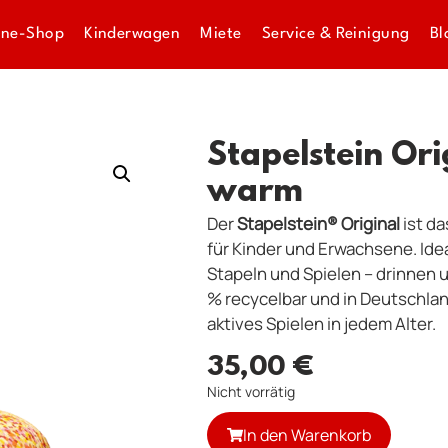
ine-Shop
Kinderwagen
Miete
Service & Reinigung
Bl
Stapelstein Ori
warm
Der
Stapelstein® Original
ist d
für Kinder und Erwachsene. Idea
Stapeln und Spielen – drinnen u
% recycelbar und in Deutschland
aktives Spielen in jedem Alter.
35,00
€
Nicht vorrätig
In den Warenkorb