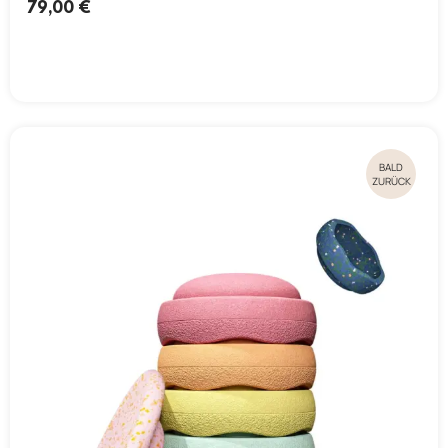
79,00
€
BALD
ZURÜCK