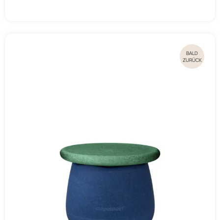
BALD
ZURÜCK