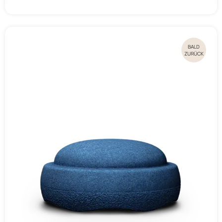
BALD
ZURÜCK